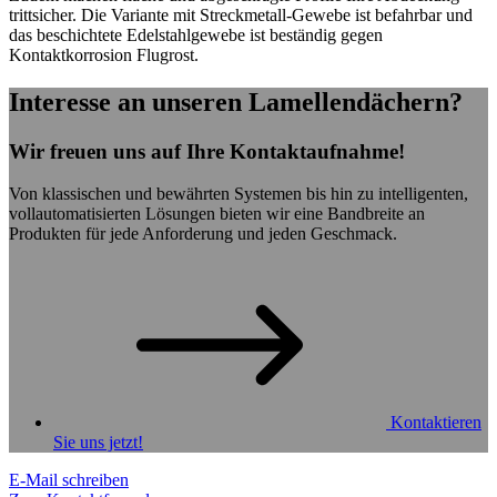
trittsicher. Die Variante mit Streckmetall-Gewebe ist befahrbar und
das beschichtete Edelstahlgewebe ist beständig gegen
Kontaktkorrosion Flugrost.
Interesse an unseren Lamellendächern?
Wir freuen uns auf Ihre Kontaktaufnahme!
Von klassischen und bewährten Systemen bis hin zu intelligenten,
vollautomatisierten Lösungen bieten wir eine Bandbreite an
Produkten für jede Anforderung und jeden Geschmack.
Kontaktieren
Sie uns jetzt!
E-Mail schreiben